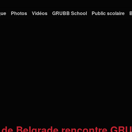
que
Photos
Vidéos
GRUBB School
Public scolaire
B
e de Belgrade rencontre GR