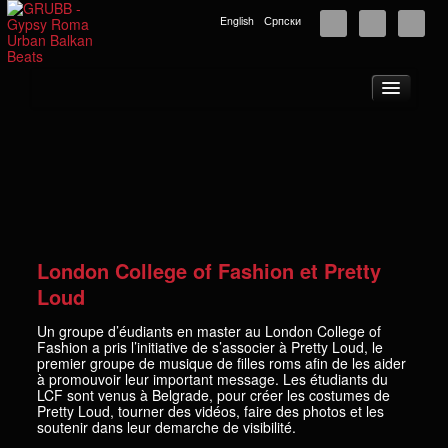
English
Српски
À propos
Tournées
Nouvelles
Musique
Photos
London College of Fashion et Pretty
Vidéos
Loud
GRUBB School
Un groupe d’éudiants en master au London College of
Fashion a pris l’initiative de s’associer à Pretty Loud, le
Public scolaire
premier groupe de musique de filles roms afin de les aider
à promouvoir leur important message. Les étudiants du
Boutique
LCF sont venus à Belgrade, pour créer les costumes de
Pretty Loud, tourner des vidéos, faire des photos et les
Partenaires
soutenir dans leur demarche de visibilité.