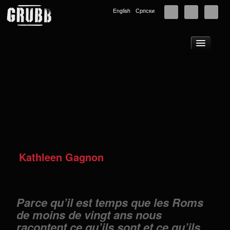
English
Српски
À propos
Tournées
Nouvelles
Musique
Photos
Vidéos
Kathleen Gagnon
GRUBB School
Public scolaire
Boutique
Parce qu’il est temps que les Roms
de moins de vingt ans nous
Partenaires
racontent ce qu’ils sont et ce qu’ils