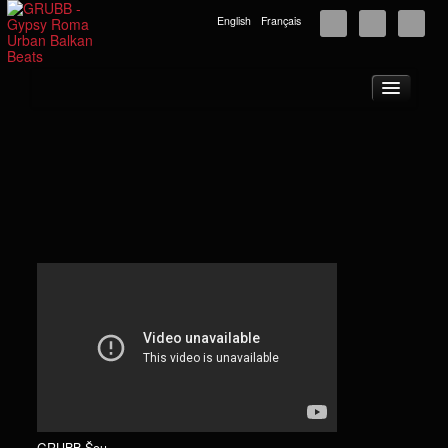
English
Français
Početna
О nама
Turneja
Vesti
Muzika
Fotografije
Video
GRUBB centri
Podrška
Kontakt