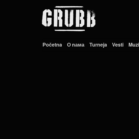
Početna
О nама
Turneja
Vesti
Muz