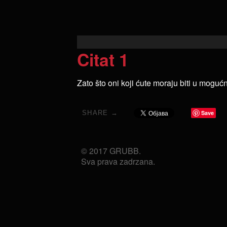
Citat 1
Zato što oni koji ćute moraju biti u moguć
SHARE →
Save
© 2017 GRUBB.
Sva prava zadrzana.