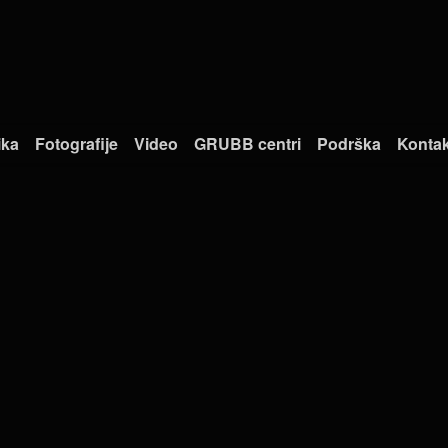
ika
Fotografije
Video
GRUBB centri
Podrška
Kontak