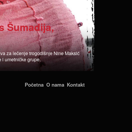
s Šumadija,
va za lečenje trogodišnje Nine Maksić
e i umetničke grupe.
Početna
O nama
Kontakt