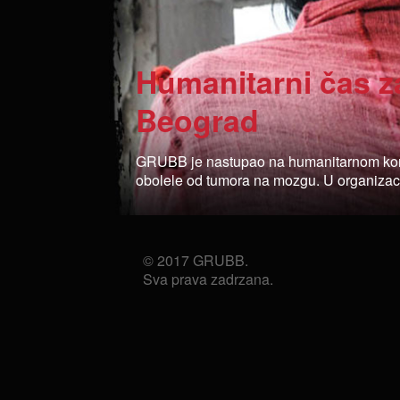
Humanitarni čas z
Beograd
GRUBB je nastupao na humanitarnom konce
obolele od tumora na mozgu. U organizacij
© 2017 GRUBB.
Sva prava zadrzana.