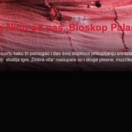
a Ninu od nas, Bioskop Pala
rtu kako bi pomogao i dao svoj doprinos prikupljanju sredsta
i studija igre „Dobra vila“ nastupale su i druge plesne, muzičk