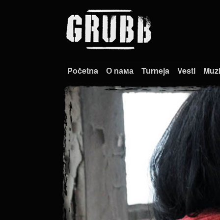
Početna
О nама
Turneja
Vesti
Muz