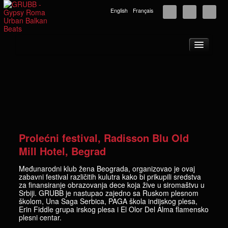
English
Français
Početna
О nама
Turneja
Vesti
Muzika
Prolećni festival, Radisson Blu Old
Fotografije
Mill Hotel, Begrad
Video
Međunarodni klub žena Beograda, organizovao je​ ovaj
zabavni festival različitih kulutra kako bi prikupili sredstva
GRUBB centri
za finansiranje obrazovanja dece koja žive u siromaštvu u
Srbiji. GRUBB je nastupao zajedno sa Ruskom plesnom
Podrška
školom, Una Saga Serbica, PAGA škola indijskog plesa,
Erin Fiddle grupa irskog plesa i El Olor Del Alma flamensko
Kontakt
plesni centar.